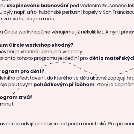
rmu
skupinového bubnování
pod vedením zkušeného lekt
í mu byly např. afro-kubánské perkusní kapely v San Fran
 ve světě, ale již i u nás.
 Circle workshopů se věnujeme již několik let. A nyní přiná
rum Circle workshop vhodný?
ování je vhodné úplně pro všechny.
arianta tohoto programu je ideální
p
ro
děti z
mateřskýc
rogram pro děti ?
elního představení, do kterého se děti aktivně zapojují hr
děje poutavým
pohádkovým příběhem
, který je doplně
rogram trvá?
 minut.
avení se odvíjí především od počtu účastníků. Pro přesnou