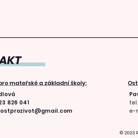
AKT
ro mateřské a základní školy:
Ost
dlová
Pa
23 826 041
tel
dostprozivot@gmail.com
e-
© 2023 R