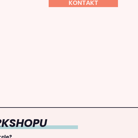
KONTAKT
RKSHOPU
rcle?