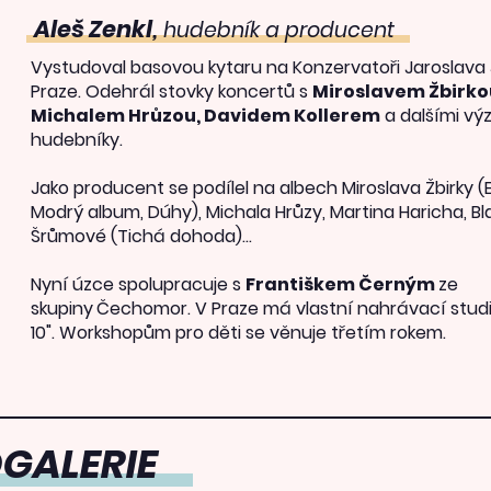
Aleš Zenkl
,
hudebník a producent
Vystudoval basovou kytaru na
Ko
nzervatoři Jaroslava
Praze. Odehrál stovky koncertů s
Miroslavem Žbirko
Michalem Hrůzou, Davidem Kollerem
a dalšími v
hudebníky.
Jako producent se podílel na albech
Miroslava Žbirky (
Modrý album, Dúhy), Michala Hrůzy
, Martina Haricha, B
Šrůmové (Tichá dohoda)...
Nyní úzce spolupracuje s
Františkem Černým
ze
skupiny
Čechomor. V Praze má vlastní nahrávací
stud
10"
. Workshopům pro děti se věnuje třetím rokem.
GALERIE